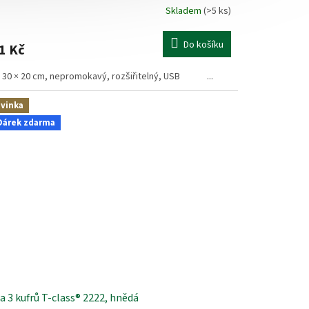
Skladem
(>5 ks)
měrné
nocení
duktu
Do košíku
1 Kč
× 30 × 20 cm, nepromokavý, rozšiřitelný, USB ...
zdiček.
vinka
Dárek zdarma
a 3 kufrů T-class® 2222, hnědá