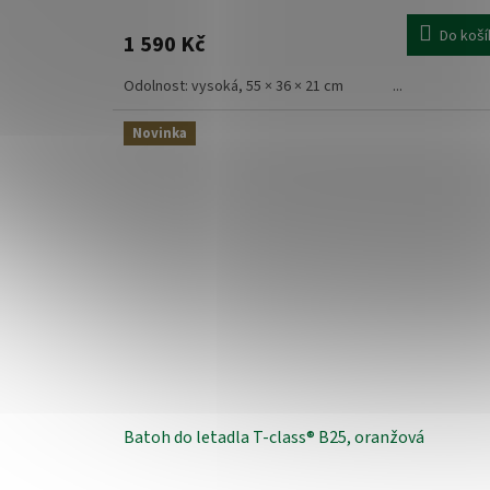
Do koší
1 590 Kč
Odolnost: vysoká, 55 × 36 × 21 cm ...
Novinka
Batoh do letadla T-class® B25, oranžová