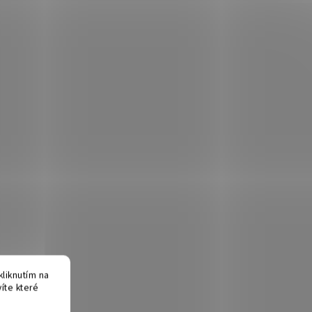
liknutím na
víte které