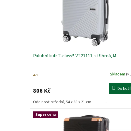
t
o
v
a
n
ý
c
Palubní kufr T-class® VT21111, stříbrná, M
h
v
Skladem
(>
p
Průměrné
hodnocení
r
produktu
Do koší
806 Kč
a
je
4,9
x
Odolnost: střední, 54 x 38 x 21 cm ...
z
i
5
hvězdiček.
Super cena
.