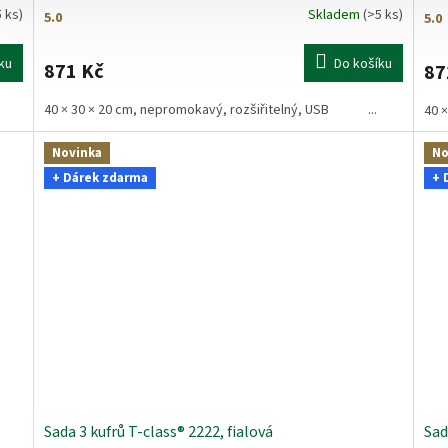
5 ks)
Skladem
(>5 ks)
Průměrné
Prů
hodnocení
hod
produktu
pro
ku
Do košíku
871 Kč
87
je
je
5,0
5,0
40 × 30 × 20 cm, nepromokavý, rozšiřitelný, USB ...
40 
z
z
5
5
hvězdiček.
hvě
Novinka
No
+ Dárek zdarma
+ 
Sada 3 kufrů T-class® 2222, fialová
Sad