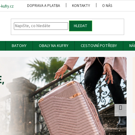
DOPRAVA A PLATBA
KONTAKTY
O NÁS
OBCH
kufry.cz
HLEDAT
BATOHY
OBALY NA KUFRY
CESTOVNÍ POTŘEBY
NÁ
Násled