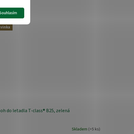
Souhlasím
vinka
oh do letadla T-class® B25, zelená
Skladem
(>5 ks)