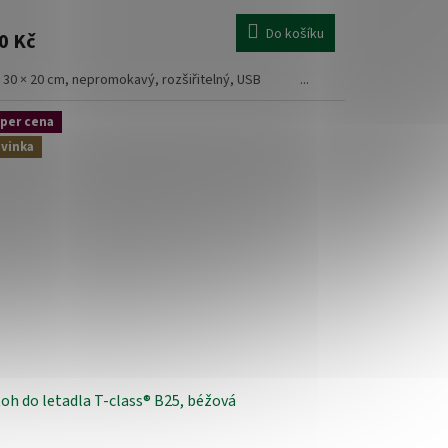
Do košíku
0 Kč
× 30 × 20 cm, nepromokavý, rozšiřitelný, USB ...
per cena
vinka
oh do letadla T-class® B25, béžová