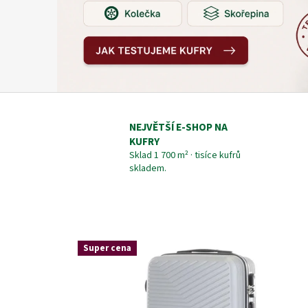
k
á
z
n
a
č
k
NEJVĚTŠÍ E-SHOP NA
a
KUFRY
Sklad 1 700 m² · tisíce kufrů
k
skladem.
u
f
r
ů
Super cena
t
e
s