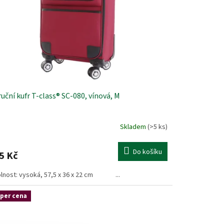
ruční kufr T-class® SC-080, vínová, M
Skladem
(>5 ks)
měrné
nocení
duktu
Do košíku
5 Kč
lnost: vysoká, 57,5 x 36 x 22 cm ...
zdiček.
per cena