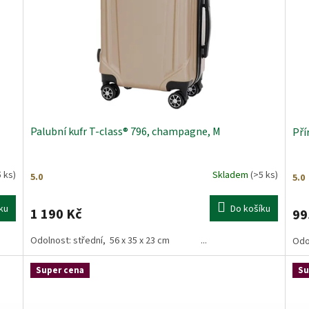
Palubní kufr T-class® 796, champagne, M
Pří
5 ks)
Skladem
(>5 ks)
Průměrné
Prů
hodnocení
hod
produktu
pro
ku
Do košíku
1 190 Kč
99
je
je
5,0
5,0
Odolnost: střední, 56 x 35 x 23 cm ...
Odo
z
z
5
5
hvězdiček.
hvě
Super cena
Su