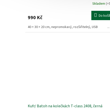
Skladem
(>
Do koší
990 Kč
40 × 30 × 20 cm, nepromokavý, rozšiřitelný, USB ...
Kufr/ Batoh na kolečkách T-class 2408, černá