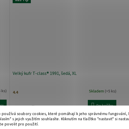
Náš Tip
Velký kufr T-class® 1991, šedá, XL
5 ks)
Skladem
(>5 ks)
Průměrné
hodnocení
produktu
ku
Do košíku
3 051 Kč
je
 používá soubory cookies, které pomáhají k jeho správnému fungování, k
4,4
Odolnost: velmi vysoká, 75 x 51 x 30 cm ...
lasím" s jejich využitím souhlasíte. Kliknutím na tlačítko "nastavit" si nasta
z
e povolit pro použití.
5