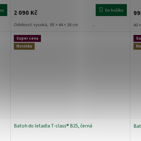
ku
Do košíku
2 090 Kč
99
Odolnost: vysoká, 65 × 44 × 26 cm ...
40 
Super cena
Su
Novinka
No
Batoh do letadla T-class® B25, černá
Bat