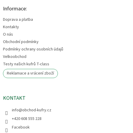
p
a
Informace:
t
Doprava a platba
í
Kontakty
O nás
Obchodní podmínky
Podmínky ochrany osobních údajů
Velkoobchod
Testy našich kufrů T-class
Reklamace a vrácení zboží
KONTAKT
info
@
obchod-kufry.cz
+420 608 555 228
Facebook