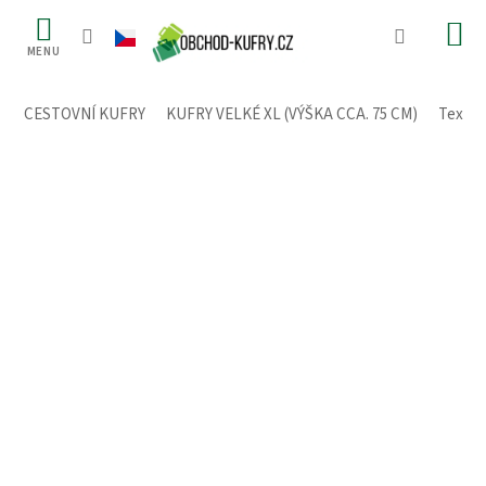
Přejít
na
obsah
CESTOVNÍ KUFRY
/
KUFRY VELKÉ XL (VÝŠKA CCA. 75 CM)
/
Textiln