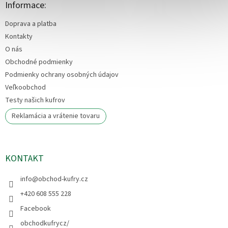
ä
Informace:
t
Doprava a platba
i
e
Kontakty
O nás
Obchodné podmienky
Podmienky ochrany osobných údajov
Veľkoobchod
Testy našich kufrov
Reklamácia a vrátenie tovaru
KONTAKT
info
@
obchod-kufry.cz
+420 608 555 228
Facebook
obchodkufrycz/