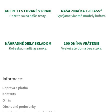
KUFRE TESTOVANÉ V PRAXI
NAŠA ZNAČKA T-CLASS®
Pozrite sa na naše testy.
Vyvíjame vlastné modely kufrov.
NÁHRADNÉ DIELY SKLADOM
100 DNÍ NA VRÁTENIE
Kolieska, madlá aj zámky.
Vyskúšate doma bez rizika.
Z
á
p
ä
Informace:
t
Doprava a platba
i
e
Kontakty
O nás
Obchodné podmienky