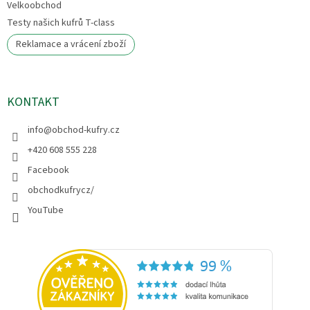
Velkoobchod
Testy našich kufrů T-class
Reklamace a vrácení zboží
KONTAKT
info
@
obchod-kufry.cz
+420 608 555 228
Facebook
obchodkufrycz/
YouTube