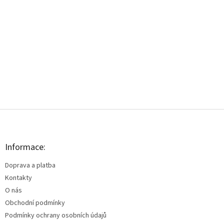
Z
á
p
a
Informace:
t
Doprava a platba
í
Kontakty
O nás
Obchodní podmínky
Podmínky ochrany osobních údajů