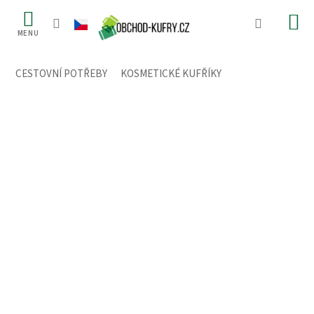
Přejít
na
obsah
CESTOVNÍ POTŘEBY
/
KOSMETICKÉ KUFŘÍKY