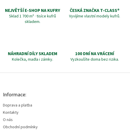
NEJVĚTŠÍ E-SHOP NA KUFRY
ČESKÁ ZNAČKA T‑CLASS®
Sklad 1 700 m² · tisíce kufrů
Vyvíjíme vlastní modely kufrů.
skladem.
NÁHRADNÍ DÍLY SKLADEM
100 DNÍ NA VRÁCENÍ
Kolečka, madla i zámky.
Vyzkoušíte doma bez rizika.
Z
á
p
a
Informace:
t
Doprava a platba
í
Kontakty
O nás
Obchodní podmínky