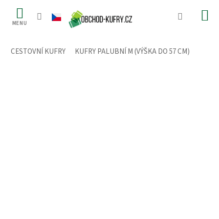
Přejít
na
obsah
CESTOVNÍ KUFRY
/
KUFRY PALUBNÍ M (VÝŠKA DO 57 CM)