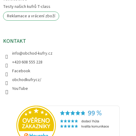
Testy našich kufrů T-class
Reklamace a vrácení zboží
KONTAKT
info
@
obchod-kufry.cz
+420 608 555 228
Facebook
obchodkufrycz/
YouTube