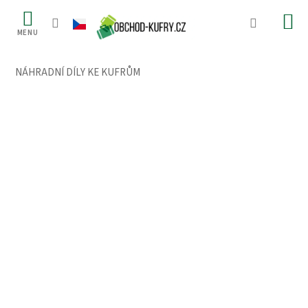
Přejít
na
obsah
NÁHRADNÍ DÍLY KE KUFRŮM