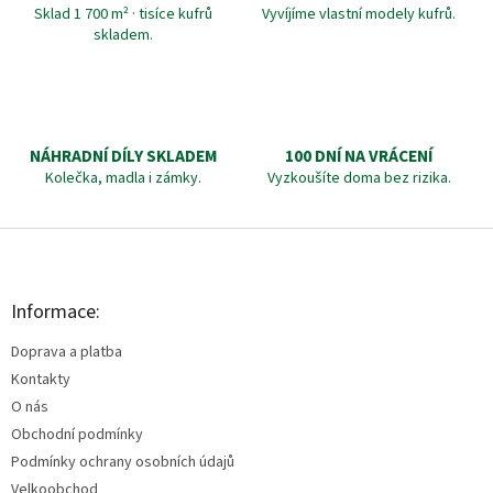
Sklad 1 700 m² · tisíce kufrů
Vyvíjíme vlastní modely kufrů.
skladem.
NÁHRADNÍ DÍLY SKLADEM
100 DNÍ NA VRÁCENÍ
Kolečka, madla i zámky.
Vyzkoušíte doma bez rizika.
Z
á
p
a
Informace:
t
Doprava a platba
í
Kontakty
O nás
Obchodní podmínky
Podmínky ochrany osobních údajů
Velkoobchod