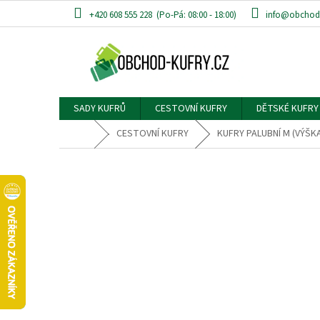
Přejít
+420 608 555 228
info@obchod-
na
obsah
SADY KUFRŮ
CESTOVNÍ KUFRY
DĚTSKÉ KUFRY
Domů
CESTOVNÍ KUFRY
KUFRY PALUBNÍ M (VÝŠK