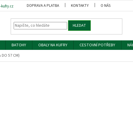
DOPRAVA A PLATBA
KONTAKTY
O NÁS
OBCH
kufry.cz
HLEDAT
BATOHY
OBALY NA KUFRY
CESTOVNÍ POTŘEBY
NÁ
A DO 57 CM)