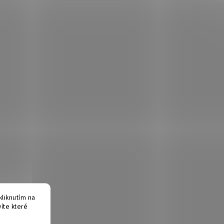
liknutím na
víte které