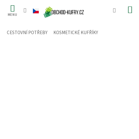
Přejít
na
obsah
CESTOVNÍ POTŘEBY
/
KOSMETICKÉ KUFŘÍKY