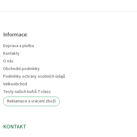
Z
á
p
a
Informace:
t
Doprava a platba
í
Kontakty
O nás
Obchodní podmínky
Podmínky ochrany osobních údajů
Velkoobchod
Testy našich kufrů T-class
Reklamace a vrácení zboží
KONTAKT