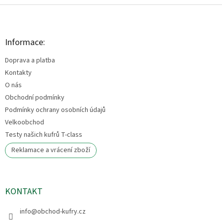
Z
á
p
a
Informace:
t
Doprava a platba
í
Kontakty
O nás
Obchodní podmínky
Podmínky ochrany osobních údajů
Velkoobchod
Testy našich kufrů T-class
Reklamace a vrácení zboží
KONTAKT
info
@
obchod-kufry.cz