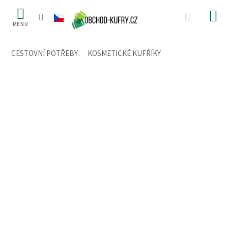
Přejít
na
obsah
CESTOVNÍ POTŘEBY
/
KOSMETICKÉ KUFŘÍKY