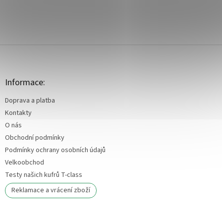
Z
á
p
a
Informace:
t
Doprava a platba
í
Kontakty
O nás
Obchodní podmínky
Podmínky ochrany osobních údajů
Velkoobchod
Testy našich kufrů T-class
Reklamace a vrácení zboží