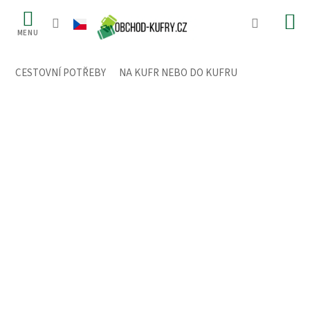
Přejít
na
obsah
CESTOVNÍ POTŘEBY
/
NA KUFR NEBO DO KUFRU