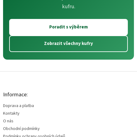
kufru.
Poradit s výběrem
Zobrazit všechny kufry
Z
á
p
a
Informace:
t
Doprava a platba
í
Kontakty
O nás
Obchodní podmínky
Podmínky ochrany osobních údajů