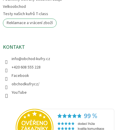
Velkoobchod
Testy našich kufrů T-class
Reklamace a vrácení zboží
KONTAKT
info
@
obchod-kufry.cz
+420 608 555 228
Facebook
obchodkufrycz/
YouTube