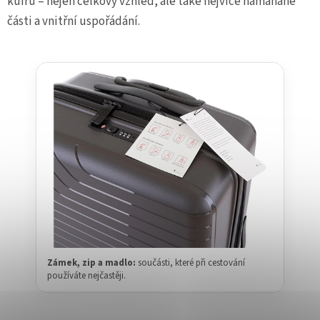
kufrů – nejen celkový vzhled, ale také nejvíce namáhané
části a vnitřní uspořádání.
Zámek, zip a madlo:
součásti, které při cestování
používáte nejčastěji.