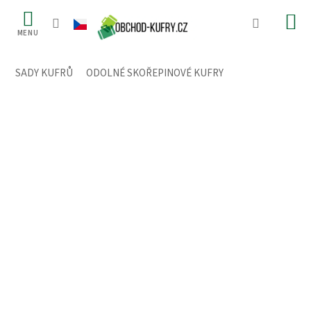
Přejít
na
obsah
SADY KUFRŮ
/
ODOLNÉ SKOŘEPINOVÉ KUFRY