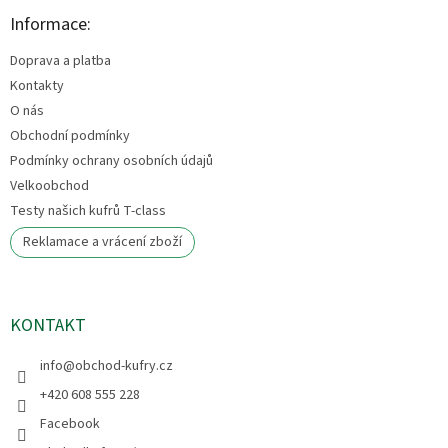
p
a
Informace:
t
Doprava a platba
í
Kontakty
O nás
Obchodní podmínky
Podmínky ochrany osobních údajů
Velkoobchod
Testy našich kufrů T-class
Reklamace a vrácení zboží
KONTAKT
info
@
obchod-kufry.cz
+420 608 555 228
Facebook