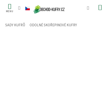
Přejít
na
obsah
SADY KUFRŮ
/
ODOLNÉ SKOŘEPINOVÉ KUFRY