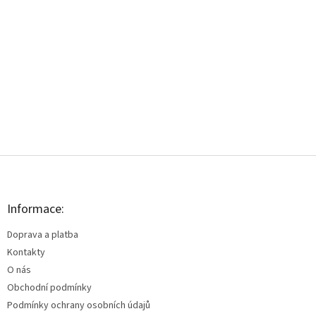
Z
á
p
a
Informace:
t
Doprava a platba
í
Kontakty
O nás
Obchodní podmínky
Podmínky ochrany osobních údajů