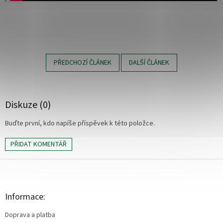
PŘEDCHOZÍ ČLÁNEK
DALŠÍ ČLÁNEK
Diskuze (0)
Buďte první, kdo napíše příspěvek k této položce.
PŘIDAT KOMENTÁŘ
Z
á
p
a
Informace:
t
Doprava a platba
í