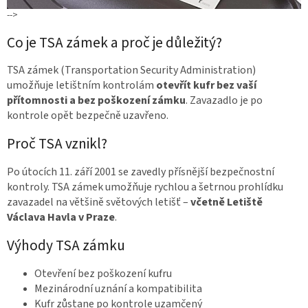
-->
Co je TSA zámek a proč je důležitý?
TSA zámek (Transportation Security Administration)
umožňuje letištním kontrolám
otevřít kufr bez vaší
přítomnosti a bez poškození zámku
. Zavazadlo je po
kontrole opět bezpečně uzavřeno.
Proč TSA vznikl?
Po útocích 11. září 2001 se zavedly přísnější bezpečnostní
kontroly. TSA zámek umožňuje rychlou a šetrnou prohlídku
zavazadel na většině světových letišť –
včetně Letiště
Václava Havla v Praze
.
Výhody TSA zámku
Otevření bez poškození kufru
Mezinárodní uznání a kompatibilita
Kufr zůstane po kontrole uzamčený