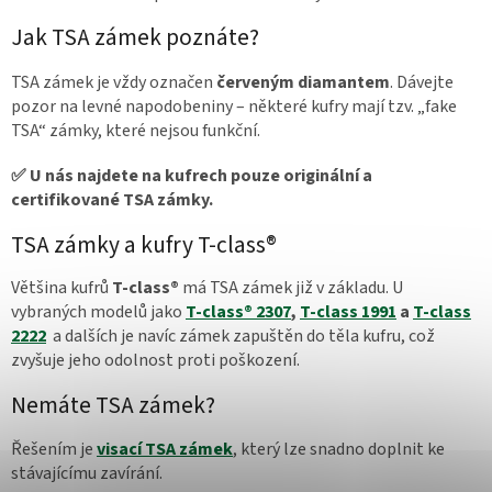
Jak TSA zámek poznáte?
TSA zámek je vždy označen
červeným diamantem
. Dávejte
pozor na levné napodobeniny – některé kufry mají tzv. „fake
TSA“ zámky, které nejsou funkční.
✅ U nás najdete na kufrech pouze originální a
certifikované TSA zámky.
TSA zámky a kufry T-class®
Většina kufrů
T-class®
má TSA zámek již v základu. U
vybraných modelů jako
T-class® 2307
,
T-class 1991
a
T-class
2222
a dalších je navíc zámek zapuštěn do těla kufru, což
zvyšuje jeho odolnost proti poškození.
Nemáte TSA zámek?
Řešením je
visací TSA zámek
, který lze snadno doplnit ke
stávajícímu zavírání.