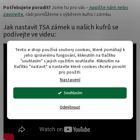
Potřebujete poradit?
Jsme tu pro vás –
napište nám nebo
zavolejte
, rádi pomůžeme s výběrem kufru i zámku.
Jak nastavit TSA zámek u našich kufrů se
podívejte ve videu:
Tento e-shop používá soubory cookies, které pomáhají k
jeho správnému fungování, kliknutím na tlačítko
"souhlasím" s jejich využitím souhlasíte. Kliknutím na
tlačítko "nastavit" si nastavíte které cookies chcete povolit
pro použití.
Nastavení
Souhlasím
Odmítnout