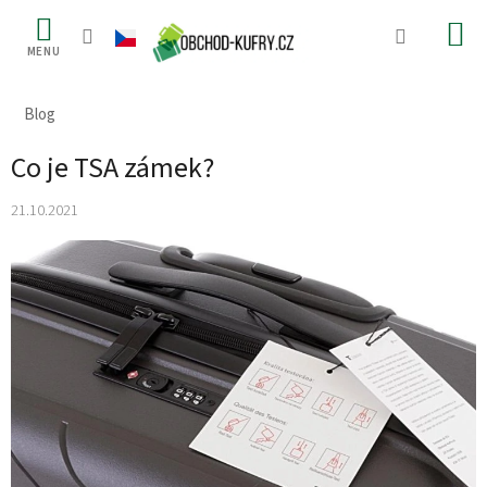
Přejít
na
obsah
Blog
Co je TSA zámek?
21.10.2021