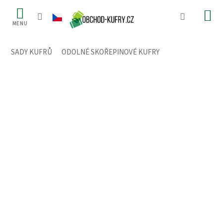
Přejít
na
obsah
SADY KUFRŮ
/
ODOLNÉ SKOŘEPINOVÉ KUFRY