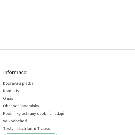
Z
á
p
a
Informace:
t
Doprava a platba
í
Kontakty
O nás
Obchodní podmínky
Podmínky ochrany osobních údajů
Velkoobchod
Testy našich kufrů T-class