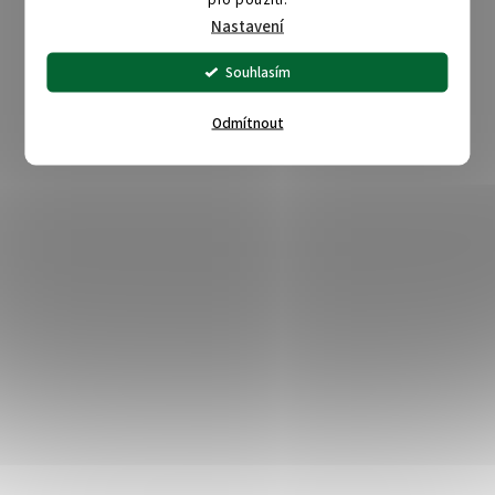
Nastavení
Souhlasím
Odmítnout