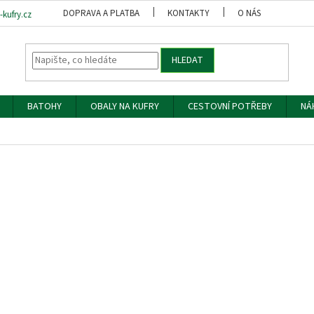
DOPRAVA A PLATBA
KONTAKTY
O NÁS
OBCH
kufry.cz
HLEDAT
BATOHY
OBALY NA KUFRY
CESTOVNÍ POTŘEBY
NÁ