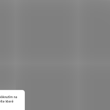
liknutím na
víte které