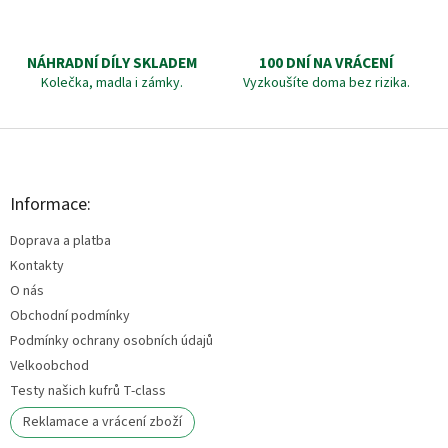
NÁHRADNÍ DÍLY SKLADEM
100 DNÍ NA VRÁCENÍ
Kolečka, madla i zámky.
Vyzkoušíte doma bez rizika.
Z
á
p
a
Informace:
t
Doprava a platba
í
Kontakty
O nás
Obchodní podmínky
Podmínky ochrany osobních údajů
Velkoobchod
Testy našich kufrů T-class
Reklamace a vrácení zboží