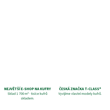
NEJVĚTŠÍ E-SHOP NA KUFRY
ČESKÁ ZNAČKA T‑CLASS®
Sklad 1 700 m² · tisíce kufrů
Vyvíjíme vlastní modely kufrů.
skladem.