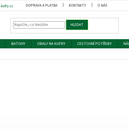
DOPRAVA A PLATBA
KONTAKTY
O NÁS
OBCH
kufry.cz
HLEDAT
BATOHY
OBALY NA KUFRY
CESTOVNÍ POTŘEBY
NÁ