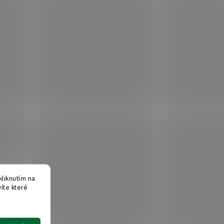
liknutím na
víte které