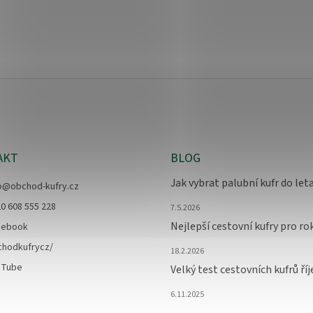
AKT
BLOG
Jak vybrat palubní kufr do let
o
@
obchod-kufry.cz
0 608 555 228
7.5.2026
Nejlepší cestovní kufry pro ro
cebook
chodkufrycz/
18.2.2026
uTube
Velký test cestovních kufrů ří
6.11.2025