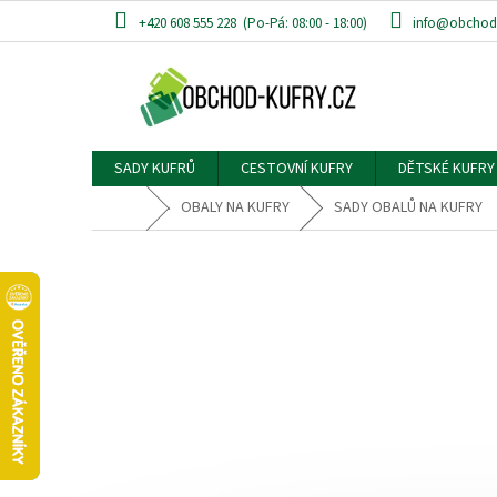
Přejít
+420 608 555 228
info@obchod-
na
obsah
SADY KUFRŮ
CESTOVNÍ KUFRY
DĚTSKÉ KUFRY
Domů
OBALY NA KUFRY
SADY OBALŮ NA KUFRY