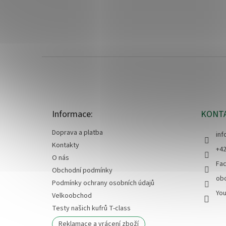
Z
á
p
a
t
Informace:
KONT
í
Doprava a platba
inf
Kontakty
+42
O nás
Fa
Obchodní podmínky
ob
Podmínky ochrany osobních údajů
Yo
Velkoobchod
Testy našich kufrů T-class
Reklamace a vrácení zboží