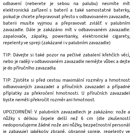
odbavení (neberete je sebou na palubu) nesmíte mít
elektronická zařízení s baterií a také samostatné baterky,
pokud je chcete přepravovat přesto v odbavovaném zavazadle,
baterii musíte vyjmou a přepravovat zvlášť v palubním
zavazadle. Dále je zakázáno mít v odbavovaném zavazadle:
zapalovače, zápalky, powerbanky, elektronické cigarety,
repelenty ve spreji (zakázané i v palubním zavazadle)
TIP: Dávejte si také pozor na pečlivé zabalení křehčích věcí,
nebo je raději v odbavovaném zavazadle nemějte vůbec a dejte
je do příručního zavazadla.
TIP: Zjistěte si před cestou maximální rozměry a hmotnost
odbavovaných zavazadel a příručních zavazadel a případné
příplatky za překročení hmotnosti. U příručních zavazadel
byste neměli překročit rozměr ani hmotnost.
UPOZORNĚNÍ: V palubních zavazadlech je zakázáno: nože a
nůžky s délkou čepele delší než 6 cm (dle zkušeností
nedoporučujeme žádné nože ani nůžky, bezpečnostní personál
je zabavuje) jakékoliv zbraně, obranné spreje, repelenty ve