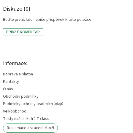
Diskuze (0)
Buďte první, kdo napíše příspěvek k této položce.
PŘIDAT KOMENTÁŘ
Z
á
p
a
Informace:
t
Doprava a platba
í
Kontakty
O nás
Obchodní podmínky
Podmínky ochrany osobních údajů
Velkoobchod
Testy našich kufrů T-class
Reklamace a vrácení zboží