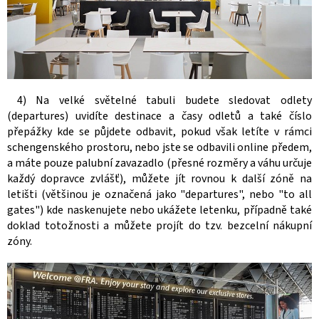
4) Na velké světelné tabuli budete sledovat odlety
(departures) uvidíte destinace a časy odletů a také číslo
přepážky kde se půjdete odbavit, pokud však letíte v rámci
schengenského prostoru, nebo jste se odbavili online předem,
a máte pouze palubní zavazadlo (přesné rozměry a váhu určuje
každý dopravce zvlášť), můžete jít rovnou k další zóně na
letišti (většinou je označená jako "departures", nebo "to all
gates") kde naskenujete nebo ukážete letenku, případně také
doklad totožnosti a můžete projít do tzv. bezcelní nákupní
zóny.