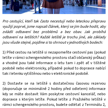
Pro cestující, kteří tak často necestují nebo leteckou přepravu
využijí poprvé, jsme napsali článek, který se jim bude hodit, aby
zvládli odbavení bez problémů a bez obav. Jak probíhá
odbavení na letištích? Každé letiště je trochu jiné, ale základy
jsou všude stejné, pojďme si to shrnout v jednotlivých bodech:
1) Před cestou na letiště si nezapomeňte cestovní pas (pokud
letíte v rámci schengenského prostoru stačí občanský průkaz)
a vhodné jsou také informace o letu tam i zpět ať v tištěné
podobě nebo elektronicky, případně pokud to dopravce nabízí
tak i letenku vytištěnou nebo v elektronické podobě.
2) Dostavte se na letiště s dostatečnou časovou rezervou
(doporučuje se minimálně 2 hodiny před odletem) informace
kdy se máte dostavit Vám poskytne cestovní kancelář, nebo
dopravce s kterým letíte. Pokud letíte z Pražského letiště v
rámci schengenského prostoru, budete odlétat z Terminálu 2,