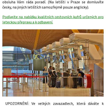
obsluha Vám ráda poradí. (Na letišti v Praze se domluvíte
česky, na jiných letištích samozřejmě pouze anglicky).
Podívejte na nabídku kvalitních cestovních kufrů určených pro
leteckou přepravu a k odbavení.
UPOZORNĚNÍ: Ve velkých zavazadlech, která dáváte k