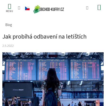
Přejít
na
obsah
Blog
Jak probíhá odbavení na letištích
2.5.2022