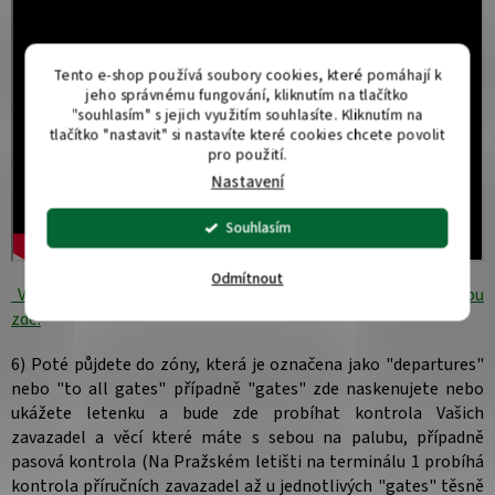
Tento e-shop používá soubory cookies, které pomáhají k
jeho správnému fungování, kliknutím na tlačítko
"souhlasím" s jejich využitím souhlasíte. Kliknutím na
tlačítko "nastavit" si nastavíte které cookies chcete povolit
pro použití.
Nastavení
Souhlasím
Odmítnout
Vhodná kabinová zavazadla které si můžete vzít na palubu
zde.
6) Poté půjdete do zóny, která je označena jako "departures"
nebo "to all gates" případně "gates" zde naskenujete nebo
ukážete letenku a bude zde probíhat kontrola Vašich
zavazadel a věcí které máte s sebou na palubu, případně
pasová kontrola (Na Pražském letišti na terminálu 1 probíhá
kontrola příručních zavazadel až u jednotlivých "gates" těsně