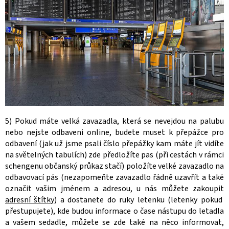
5) Pokud máte velká zavazadla, která se nevejdou na palubu
nebo nejste odbaveni online, budete muset k přepážce pro
odbavení (jak už jsme psali číslo přepážky kam máte jít vidíte
na světelných tabulích) zde předložíte pas (při cestách v rámci
schengenu občanský průkaz stačí) položíte velké zavazadlo na
odbavovací pás (nezapomeňte zavazadlo řádně uzavřít a také
označit vašim jménem a adresou, u nás můžete zakoupit
adresní štítky
) a dostanete do ruky letenku (letenky pokud
přestupujete), kde budou informace o čase nástupu do letadla
a vašem sedadle, můžete se zde také na něco informovat,