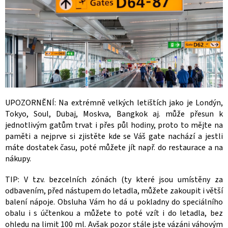
UPOZORNĚNÍ: Na extrémně velkých letištích jako je Londýn,
Tokyo, Soul, Dubaj, Moskva, Bangkok aj. může přesun k
jednotlivým gatům trvat i přes půl hodiny, proto to mějte na
paměti a nejprve si zjistěte kde se Váš gate nachází a jestli
máte dostatek času, poté můžete jít např. do restaurace a na
nákupy.
TIP: V tzv. bezcelních zónách (ty které jsou umístěny za
odbavením, před nástupem do letadla, můžete zakoupit i větší
balení nápoje. Obsluha Vám ho dá u pokladny do speciálního
obalu i s účtenkou a můžete to poté vzít i do letadla, bez
ohledu na limit 100 ml. Avšak pozor stále jste vázáni váhovým