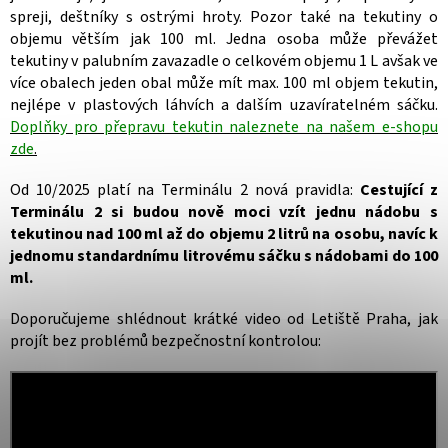
spreji, deštníky s ostrými hroty. Pozor také na tekutiny o
objemu větším jak 100 ml. Jedna osoba může převážet
tekutiny v palubním zavazadle o celkovém objemu 1 L avšak ve
více obalech jeden obal může mít max. 100 ml objem tekutin,
nejlépe v plastových láhvích a dalším uzavíratelném sáčku.
Doplňky pro přepravu tekutin naleznete na našem e-shopu
zde
.
Od 10/2025 platí na Terminálu 2 nová pravidla:
Cestující z
Terminálu 2 si budou nově moci vzít jednu nádobu s
tekutinou nad 100 ml až do objemu 2 litrů na osobu, navíc k
jednomu standardnímu litrovému sáčku s nádobami do 100
ml.
Doporučujeme shlédnout krátké video od Letiště Praha, jak
projít bez problémů bezpečnostní kontrolou: