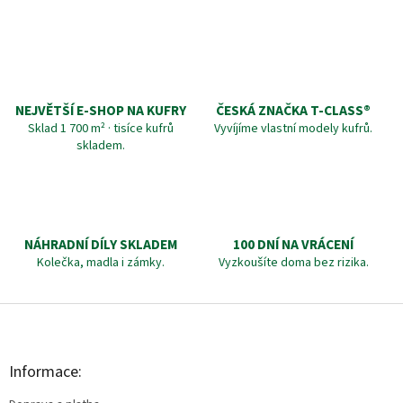
NEJVĚTŠÍ E-SHOP NA KUFRY
ČESKÁ ZNAČKA T‑CLASS®
Sklad 1 700 m² · tisíce kufrů
Vyvíjíme vlastní modely kufrů.
skladem.
NÁHRADNÍ DÍLY SKLADEM
100 DNÍ NA VRÁCENÍ
Kolečka, madla i zámky.
Vyzkoušíte doma bez rizika.
Z
á
p
a
Informace:
t