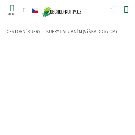
Přejít
na
obsah
CESTOVNÍ KUFRY
/
KUFRY PALUBNÍ M (VÝŠKA DO 57 CM)