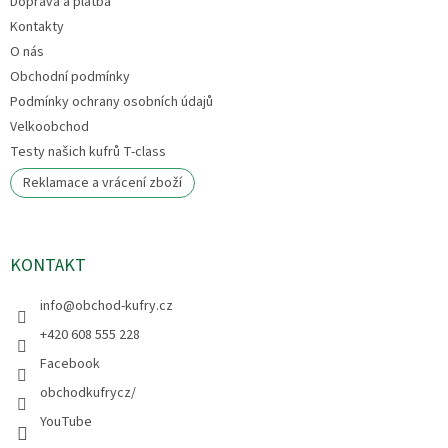
Doprava a platba
í
Kontakty
O nás
Obchodní podmínky
Podmínky ochrany osobních údajů
Velkoobchod
Testy našich kufrů T-class
Reklamace a vrácení zboží
KONTAKT
info
@
obchod-kufry.cz
+420 608 555 228
Facebook
obchodkufrycz/
YouTube