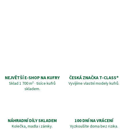
NEJVĚTŠÍ E-SHOP NA KUFRY
ČESKÁ ZNAČKA T‑CLASS®
Sklad 1 700 m² · tisíce kufrů
Vyvíjíme vlastní modely kufrů.
skladem.
NÁHRADNÍ DÍLY SKLADEM
100 DNÍ NA VRÁCENÍ
Kolečka, madla i zámky.
Vyzkoušíte doma bez rizika.