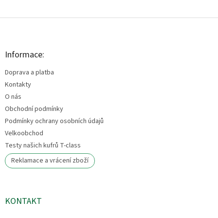
Z
á
p
a
Informace:
t
Doprava a platba
í
Kontakty
O nás
Obchodní podmínky
Podmínky ochrany osobních údajů
Velkoobchod
Testy našich kufrů T-class
Reklamace a vrácení zboží
KONTAKT