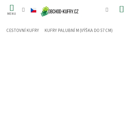
Přejít
na
obsah
CESTOVNÍ KUFRY
/
KUFRY PALUBNÍ M (VÝŠKA DO 57 CM)