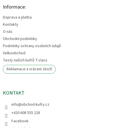
p
a
Informace:
t
Doprava a platba
í
Kontakty
O nás
Obchodní podmínky
Podmínky ochrany osobních údajů
Velkoobchod
Testy našich kufrů T-class
Reklamace a vrácení zboží
KONTAKT
info
@
obchod-kufry.cz
+420 608 555 228
Facebook