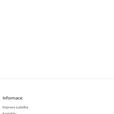
Z
á
p
a
Informace:
t
Doprava a platba
í
Kontakty