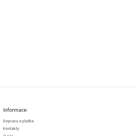
Z
á
p
a
Informace:
t
Doprava a platba
í
Kontakty