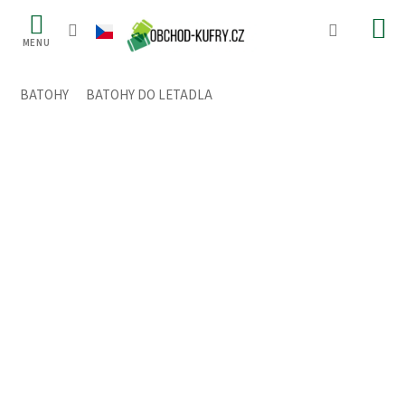
Přejít
na
obsah
BATOHY
/
BATOHY DO LETADLA