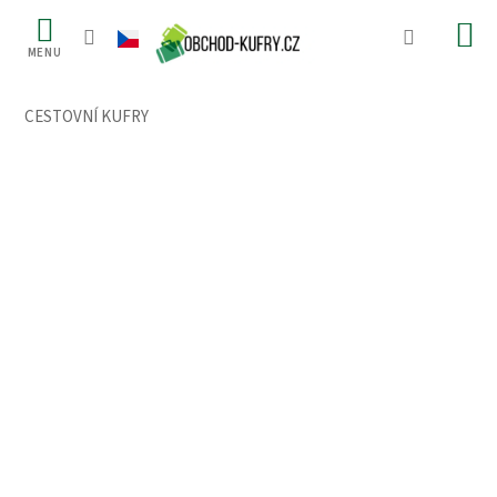
Přejít
na
obsah
CESTOVNÍ KUFRY