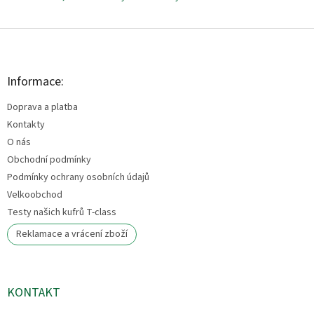
Z
á
p
a
Informace:
t
Doprava a platba
í
Kontakty
O nás
Obchodní podmínky
Podmínky ochrany osobních údajů
Velkoobchod
Testy našich kufrů T-class
Reklamace a vrácení zboží
KONTAKT