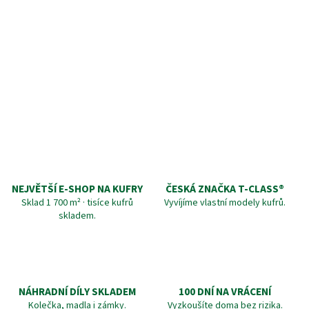
NEJVĚTŠÍ E-SHOP NA KUFRY
ČESKÁ ZNAČKA T‑CLASS®
Sklad 1 700 m² · tisíce kufrů
Vyvíjíme vlastní modely kufrů.
skladem.
NÁHRADNÍ DÍLY SKLADEM
100 DNÍ NA VRÁCENÍ
Kolečka, madla i zámky.
Vyzkoušíte doma bez rizika.