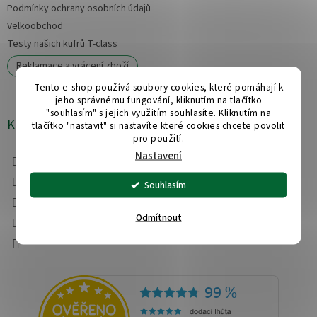
Podmínky ochrany osobních údajů
Velkoobchod
Testy našich kufrů T-class
Reklamace a vrácení zboží
Tento e-shop používá soubory cookies, které pomáhají k
jeho správnému fungování, kliknutím na tlačítko
"souhlasím" s jejich využitím souhlasíte. Kliknutím na
KONTAKT
tlačítko "nastavit" si nastavíte které cookies chcete povolit
pro použití.
info
@
obchod-kufry.cz
Nastavení
+420 608 555 228
Souhlasím
Facebook
obchodkufrycz/
Odmítnout
YouTube