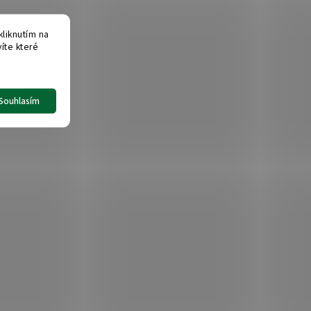
liknutím na
víte které
Souhlasím