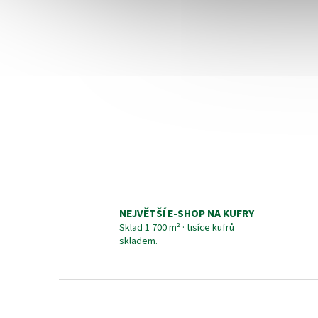
NEJVĚTŠÍ E-SHOP NA KUFRY
Sklad 1 700 m² · tisíce kufrů
skladem.
Z
á
p