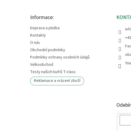
a
t
Informace:
KONT
í
Doprava a platba
inf
Kontakty
+42
O nás
Fa
Obchodní podmínky
ob
Podmínky ochrany osobních údajů
Yo
Velkoobchod
Testy našich kufrů T-class
Reklamace a vrácení zboží
Odebír