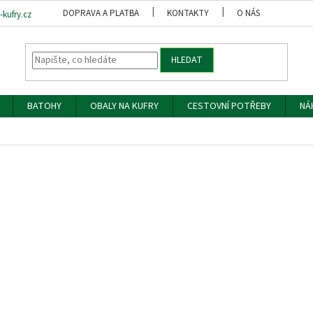
DOPRAVA A PLATBA
KONTAKTY
O NÁS
OBCH
kufry.cz
HLEDAT
BATOHY
OBALY NA KUFRY
CESTOVNÍ POTŘEBY
NÁ