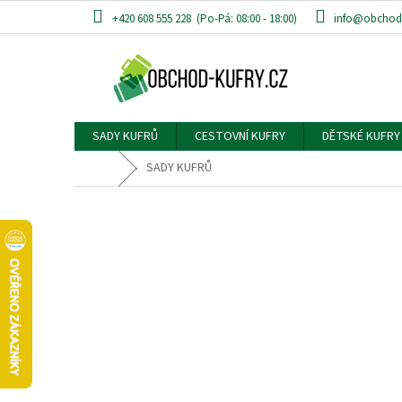
Přejít
+420 608 555 228
info@obchod-
na
obsah
SADY KUFRŮ
CESTOVNÍ KUFRY
DĚTSKÉ KUFRY
Domů
SADY KUFRŮ