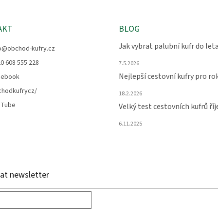
AKT
BLOG
Jak vybrat palubní kufr do let
o
@
obchod-kufry.cz
0 608 555 228
7.5.2026
Nejlepší cestovní kufry pro ro
cebook
chodkufrycz/
18.2.2026
uTube
Velký test cestovních kufrů ří
6.11.2025
at newsletter