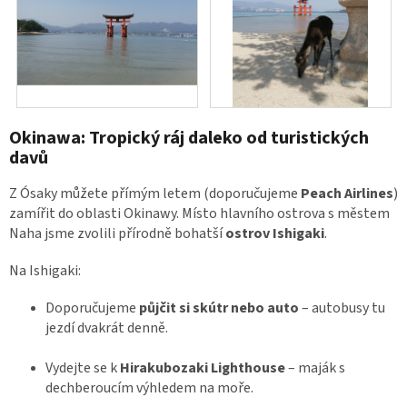
Okinawa: Tropický ráj daleko od turistických
davů
Z Ósaky můžete přímým letem (doporučujeme
Peach Airlines
)
zamířit do oblasti Okinawy. Místo hlavního ostrova s městem
Naha jsme zvolili přírodně bohatší
ostrov Ishigaki
.
Na Ishigaki:
Doporučujeme
půjčit si skútr nebo auto
– autobusy tu
jezdí dvakrát denně.
Vydejte se k
Hirakubozaki Lighthouse
– maják s
dechberoucím výhledem na moře.