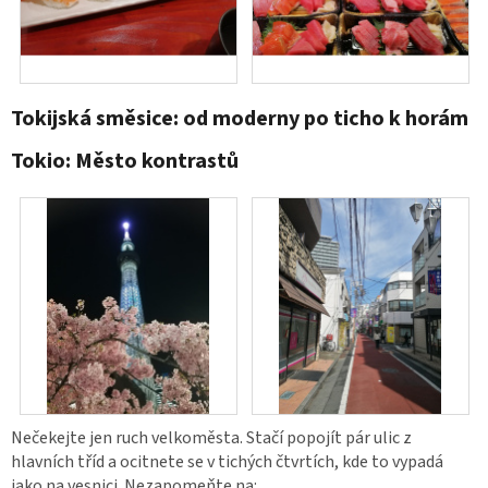
Tokijská směsice: od moderny po ticho k horám
Tokio: Město kontrastů
Nečekejte jen ruch velkoměsta. Stačí popojít pár ulic z
hlavních tříd a ocitnete se v tichých čtvrtích, kde to vypadá
jako na vesnici. Nezapomeňte na: