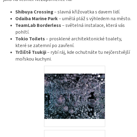
Shibuya Crossing
– slavná křižovatka s davem lidí.
Odaiba Marine Park
– umělá pláž s výhledem na město.
TeamLab Borderless
– světelná instalace, která vás
pohltí.
Tokio Toilets
– prosklené architektonické toalety,
které se zatemní po zavření.
Tržiště Tsukiji
– rybí ráj, kde ochutnáte tu nejčerstvější
mořskou kuchyni
.