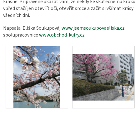
krásné. Připravené ukázat vám, že někdy ke skutečnému kroku
vpřed stačí jen otevřít oči, otevřít srdce a začít si všímat krásy
všedních dní.
Napsala: Eliška Soukupová,
www.jsemsoukupovaeliska.cz
spolupracovnice
www.obchod-kufry.cz