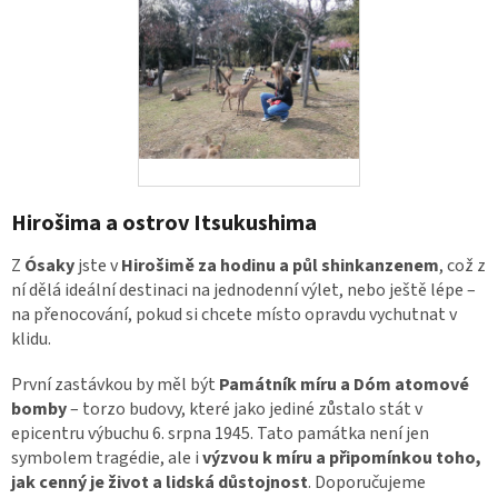
Hirošima a ostrov Itsukushima
Z
Ósaky
jste v
Hirošimě za hodinu a půl shinkanzenem
, což z
ní dělá ideální destinaci na jednodenní výlet, nebo ještě lépe –
na přenocování, pokud si chcete místo opravdu vychutnat v
klidu.
První zastávkou by měl být
Památník míru a Dóm atomové
bomby
– torzo budovy, které jako jediné zůstalo stát v
epicentru výbuchu 6. srpna 1945. Tato památka není jen
symbolem tragédie, ale i
výzvou k míru a připomínkou toho,
jak cenný je život a lidská důstojnost
. Doporučujeme