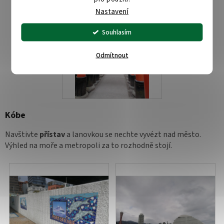
Nastavení
Souhlasím
Odmítnout
Kóbe
Navštivte
přístav
a lanovkou se nechte vyvézt nad město.
Výhled na moře a metropoli za to rozhodně stojí.