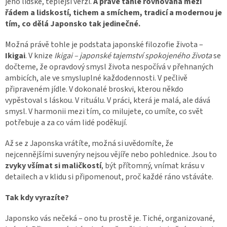
jeho lidské, teplejší verzi.
A právě tahle rovnováha mezi
řádem a lidskostí, tichem a smíchem, tradicí a modernou je
tím, co dělá Japonsko tak jedinečné.
Možná právě tohle je podstata japonské filozofie života –
Ikigai
. V knize
Ikigai – japonské tajemství spokojeného života
se
dočteme, že opravdový smysl života nespočívá v přehnaných
ambicích, ale ve smysluplné každodennosti. V pečlivě
připraveném jídle. V dokonalé broskvi, kterou někdo
vypěstoval s láskou. V rituálu. V práci, která je malá, ale dává
smysl. V harmonii mezi tím, co milujete, co umíte, co svět
potřebuje a za co vám lidé poděkují.
Až se z Japonska vrátíte, možná si uvědomíte, že
nejcennějšími suvenýry nejsou vějíře nebo pohlednice. Jsou to
zvyky všímat si maličkostí
, být přítomný, vnímat krásu v
detailech a v klidu si připomenout, proč každé ráno vstáváte.
Tak kdy vyrazíte?
Japonsko vás nečeká – ono tu prostě je. Tiché, organizované,