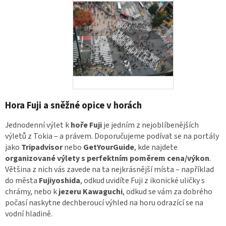
Hora Fuji a sněžné opice v horách
Jednodenní výlet k
hoře Fuji
je jedním z nejoblíbenějších
výletů z Tokia – a právem. Doporučujeme podívat se na portály
jako
Tripadvisor
nebo
GetYourGuide
, kde najdete
organizované výlety s perfektním poměrem cena/výkon
.
Většina z nich vás zavede na ta nejkrásnější místa – například
do města
Fujiyoshida
, odkud uvidíte Fuji z ikonické uličky s
chrámy, nebo k
jezeru Kawaguchi
, odkud se vám za dobrého
počasí naskytne dechberoucí výhled na horu odrazící se na
vodní hladině.