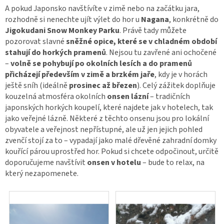
A pokud Japonsko navštívíte v zimě nebo na začátku jara,
rozhodně si nenechte ujít výlet do hor u
Nagana
, konkrétně do
Jigokudani Snow Monkey Parku
. Právě tady můžete
pozorovat slavné
sněžné opice, které se v chladném období
stahují do horkých pramenů
. Nejsou tu zavřené ani ochočené
–
volně se pohybují po okolních lesích a do pramenů
přicházejí především v zimě a brzkém jaře
, kdy je v horách
ještě sníh (ideálně
prosinec až březen
). Celý zážitek doplňuje
kouzelná atmosféra okolních
onsen lázní
– tradičních
japonských horkých koupelí, které najdete jak v hotelech, tak
jako veřejné lázně. Některé z těchto onsenu jsou pro lokální
obyvatele a veřejnost nepřístupné, ale už jen jejich pohled
zvenčí stojí za to – vypadají jako malé dřevěné zahradní domky
kouřící párou uprostřed hor. Pokud si chcete odpočinout, určitě
doporučujeme navštívit
onsen v hotelu
– bude to relax, na
který nezapomenete.