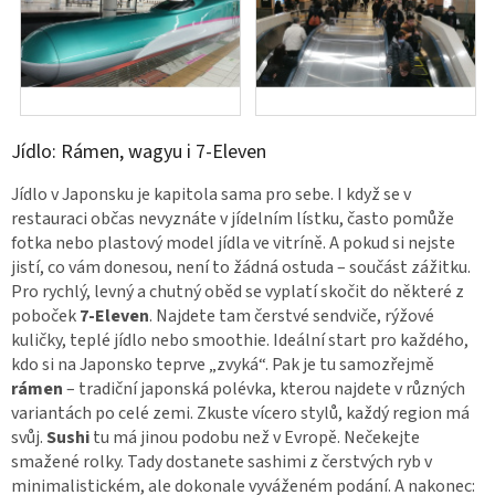
Jídlo: Rámen, wagyu i 7-Eleven
Jídlo v Japonsku je kapitola sama pro sebe. I když se v
restauraci občas nevyznáte v jídelním lístku, často pomůže
fotka nebo plastový model jídla ve vitríně. A pokud si nejste
jistí, co vám donesou, není to žádná ostuda – součást zážitku.
Pro rychlý, levný a chutný oběd se vyplatí skočit do některé z
poboček
7-Eleven
. Najdete tam čerstvé sendviče, rýžové
kuličky, teplé jídlo nebo smoothie. Ideální start pro každého,
kdo si na Japonsko teprve „zvyká“. Pak je tu samozřejmě
rámen
– tradiční japonská polévka, kterou najdete v různých
variantách po celé zemi. Zkuste vícero stylů, každý region má
svůj.
Sushi
tu má jinou podobu než v Evropě. Nečekejte
smažené rolky. Tady dostanete sashimi z čerstvých ryb v
minimalistickém, ale dokonale vyváženém podání. A nakonec: