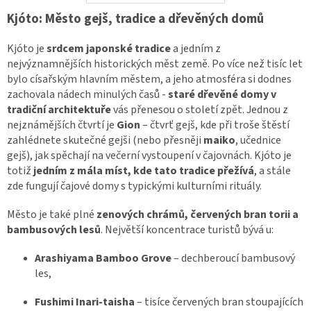
Kjóto: Město gejš, tradice a dřevěných domů
Kjóto je
srdcem japonské tradice
a jedním z
nejvýznamnějších historických měst země. Po více než tisíc let
bylo císařským hlavním městem, a jeho atmosféra si dodnes
zachovala nádech minulých časů -
staré dřevěné domy v
tradiční architektuře
vás přenesou o století zpět. Jednou z
nejznámějších čtvrtí je
Gion
– čtvrť gejš, kde při troše štěstí
zahlédnete skutečné gejši (nebo přesněji
maiko
, učednice
gejš), jak spěchají na večerní vystoupení v čajovnách. Kjóto je
totiž
jedním z mála míst, kde tato tradice přežívá
, a stále
zde fungují čajové domy s typickými kulturními rituály.
Město je také plné
zenových chrámů, červených bran torii a
bambusových lesů
. Největší koncentrace turistů bývá u:
Arashiyama Bamboo Grove
– dechberoucí bambusový
les,
Fushimi Inari-taisha
– tisíce červených bran stoupajících