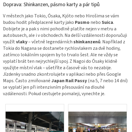
Doprava: Shinkanzen, pásmo karty a pár tipů
V městech jako Tokio, Ósaka, Kjóto nebo Hirošima se vám
budou hodit předplacené karty jako
Pasmo
nebo
Suica
.
Dobijete je a pak s nimi pohodlně platíte nejen v metru a
autobusech, ale i v obchodech. Na delší vzdálenosti doporučuji
využít
vlaky
– včetně legendárních
shinkanzenů
. Například z
Tokia do Nagana se dostanete rychlovlakem za dvě hodiny,
zatímco lokálním spojem by to trvalo šest. Ale ne vždy se
vyplatí brát ten nejrychlejší spoj. Z Nagoi do Ósaky klidně
využijte místní vlak – ušetříte a časově vás to nezabije.
Jízdenky snadno zkontrolujete v aplikaci nebo přes Google
Maps. Často zmiňované
Japan Rail Passy
(na 5, 7 nebo 14 dní)
se vyplatí jen při intenzivním přesouvání na dlouhé
vzdálenosti. Pokud cestujete pomaleji, vynechte je.