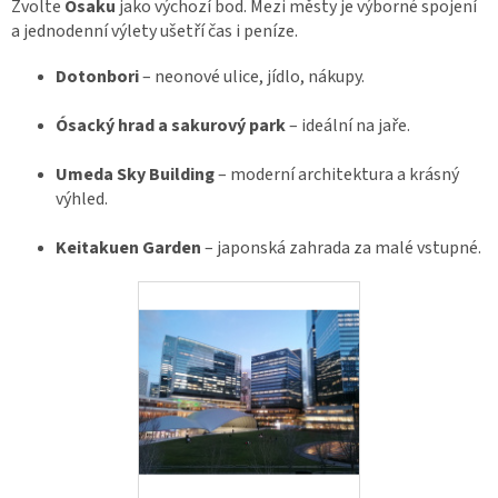
Zvolte
Ósaku
jako výchozí bod. Mezi městy je výborné spojení
a jednodenní výlety ušetří čas i peníze.
Dotonbori
– neonové ulice, jídlo, nákupy.
Ósacký hrad a sakurový park
– ideální na jaře.
Umeda Sky Building
– moderní architektura a krásný
výhled.
Keitakuen Garden
– japonská zahrada za malé vstupné.