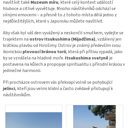
navštívit také
Muzeum míru
, které celý kontext událostí
hluboce a citlivě vysvětluje. Mnoho návštěvníků odchází se
silnými emocemi – a přesně to z tohoto místa dělá jedno z
nejdůležitějších, které v Japonsku můžete navštívit.
Aby však byl váš den vyvážený a neskončil smutkem, vydejte se
trajektem na
ostrov Itsukushima (Mijadžima)
, vzdálený jen
krátkou plavbu od Hirošimy. Ostrov je známý především svou
ikonickou
plovoucí bránou torii
, která při přílivu vypadá, jako
by se vznášela na hladině moře.
Itsukushima svatyně
je
postavena na kůlech a propojuje spiritualitu s přírodní krásou v
jedinečné harmonii.
Při procházce ostrovem vás překvapí volně se pohybující
jelínci
, kteří jsou velmi klidní a často zvědavě přistupují k
návštěvníkům.