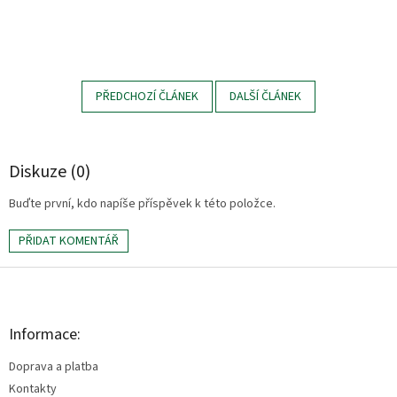
PŘEDCHOZÍ ČLÁNEK
DALŠÍ ČLÁNEK
Diskuze (0)
Buďte první, kdo napíše příspěvek k této položce.
PŘIDAT KOMENTÁŘ
Z
á
p
a
Informace:
t
Doprava a platba
í
Kontakty