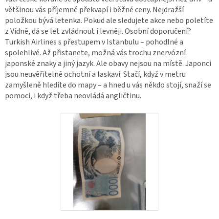
většinou vás příjemně překvapí i běžné ceny. Nejdražší
položkou bývá letenka. Pokud ale sledujete akce nebo poletíte
z Vídně, dá se let zvládnout i levněji. Osobní doporučení?
Turkish Airlines s přestupem v Istanbulu – pohodlné a
spolehlivé. Až přistanete, možná vás trochu znervózní
japonské znaky a jiný jazyk. Ale obavy nejsou na místě. Japonci
jsou neuvěřitelně ochotní a laskaví. Stačí, když v metru
zamyšleně hledíte do mapy – a hned u vás někdo stojí, snaží se
pomoci, i když třeba neovládá angličtinu.