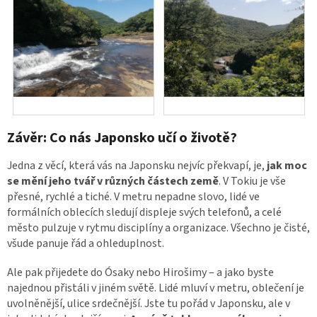
Závěr: Co nás Japonsko učí o životě?
Jedna z věcí, která vás na Japonsku nejvíc překvapí, je,
jak moc
se mění jeho tvář v různých částech země
. V Tokiu je vše
přesné, rychlé a tiché. V metru nepadne slovo, lidé ve
formálních oblecích sledují displeje svých telefonů, a celé
město pulzuje v rytmu disciplíny a organizace. Všechno je čisté,
všude panuje řád a ohleduplnost.
Ale pak přijedete do Ósaky nebo Hirošimy – a jako byste
najednou přistáli v jiném světě. Lidé mluví v metru, oblečení je
uvolněnější, ulice srdečnější. Jste tu pořád v Japonsku, ale v