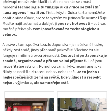
překvapí množstvím tlačítek. Ale nenechte se zmást –
moderní
technologie tu funguje ruku v ruce se zvláštní
„analogovou“ realitou
.
Třeba když si Suica kartu nemůžete
dobít online vůbec, protože systém to jednoduše neumožňuje.
Musíte najít automat a dobíjet ji
pouze v hotovosti
– což vás
možná překvapí v
zemi považované za technologickou
velmoc.
A právě v tom spočívá kouzlo Japonska – je nečekaně lidské,
někdy zastaralé, jindy přehnaně pokročilé. Všechno tu ale
funguje s milimetrovou přesností.
Cestování po Japonsku je
snadné, organizované a přitom velmi příjemné.
Lidé jsou
neuvěřitelně vstřícní. Pomohou vám, i když neumí anglicky.
Nikdy se necítíte ztraceni nebo v nebezpečí.
Je to jedna z
nejbezpečnějších zemí na světě, kde vlídnost a respekt
nejsou výjimkou, ale samozřejmostí.