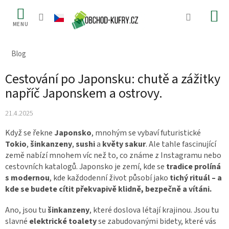
Přejít
na
obsah
Blog
Cestování po Japonsku: chutě a zážitky
napříč Japonskem a ostrovy.
21.4.2025
Když se řekne
Japonsko
, mnohým se vybaví futuristické
Tokio
,
šinkanzeny
,
sushi
a
květy
sakur
. Ale tahle fascinující
země nabízí mnohem víc než to, co známe z Instagramu nebo
cestovních katalogů. Japonsko je zemí, kde se
tradice
prolíná
s modernou
, kde každodenní život působí jako
tichý rituál – a
kde se budete cítit překvapivě klidně, bezpečně a vítáni.
Ano, jsou tu
šinkanzeny
, které doslova létají krajinou. Jsou tu
slavné
elektrické toalety
se zabudovanými bidety, které vás