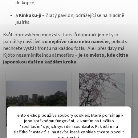
do kopce,
a
Kinkaku-ji
– Zlatý pavilon, odrážející se na hladině
jezírka.
Kvůli obrovskému množství turistů doporučujeme tyto
památky navštívit
co nejdříve ráno nebo navečer
, pokud si
nechcete vystát frontu na každou fotku. Ale i přes davy má
Kjóto nezaměnitelnou atmosféru –
je to město, kde cítíte
japonskou duši na každém kroku
.
Tento e-shop používá soubory cookies, které pomáhají k
jeho správnému fungování, kliknutím na tlačítko
"souhlasím" s jejich využitím souhlasíte. Kliknutím na
tlačítko "nastavit" si nastavíte které cookies chcete povolit
pro použití.