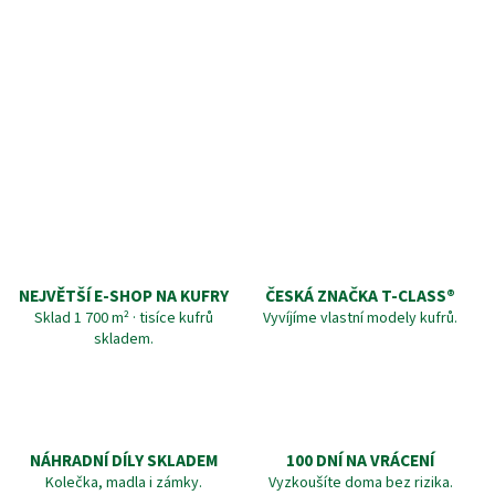
NEJVĚTŠÍ E-SHOP NA KUFRY
ČESKÁ ZNAČKA T‑CLASS®
Sklad 1 700 m² · tisíce kufrů
Vyvíjíme vlastní modely kufrů.
skladem.
NÁHRADNÍ DÍLY SKLADEM
100 DNÍ NA VRÁCENÍ
Kolečka, madla i zámky.
Vyzkoušíte doma bez rizika.