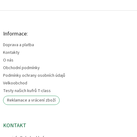
Z
á
p
a
Informace:
t
Doprava a platba
í
Kontakty
O nás
Obchodní podmínky
Podmínky ochrany osobních údajů
Velkoobchod
Testy našich kufrů T-class
Reklamace a vrácení zboží
KONTAKT