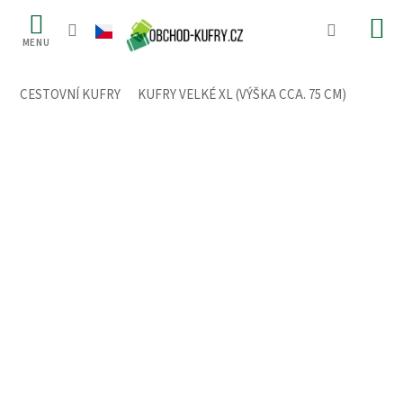
Přejít
na
obsah
CESTOVNÍ KUFRY
/
KUFRY VELKÉ XL (VÝŠKA CCA. 75 CM)