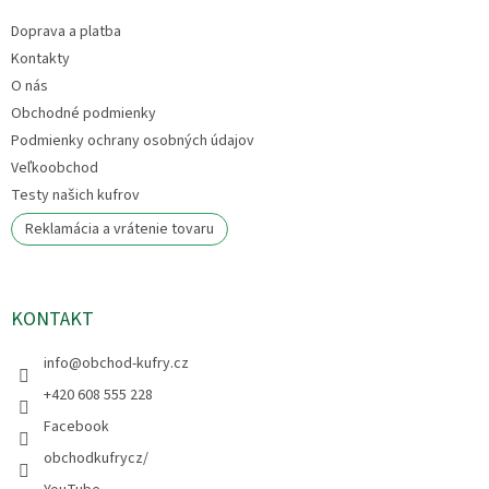
t
Doprava a platba
i
e
Kontakty
O nás
Obchodné podmienky
Podmienky ochrany osobných údajov
Veľkoobchod
Testy našich kufrov
Reklamácia a vrátenie tovaru
KONTAKT
info
@
obchod-kufry.cz
+420 608 555 228
Facebook
obchodkufrycz/