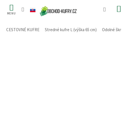
Prejsť
na
obsah
CESTOVNÉ KUFRE
/
Stredné kufre L (výška 65 cm)
/
Odolné škrupi