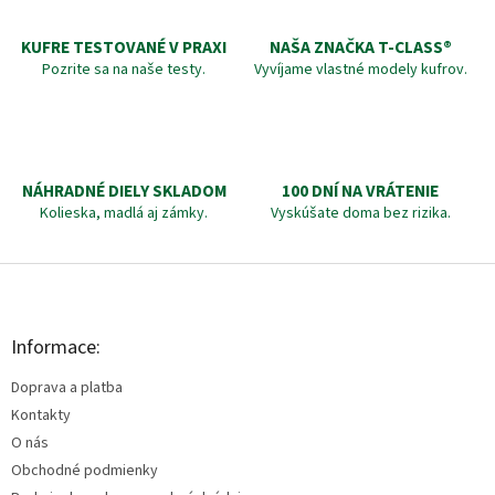
KUFRE TESTOVANÉ V PRAXI
NAŠA ZNAČKA T-CLASS®
Pozrite sa na naše testy.
Vyvíjame vlastné modely kufrov.
NÁHRADNÉ DIELY SKLADOM
100 DNÍ NA VRÁTENIE
Kolieska, madlá aj zámky.
Vyskúšate doma bez rizika.
Z
á
p
ä
Informace:
t
Doprava a platba
i
e
Kontakty
O nás
Obchodné podmienky