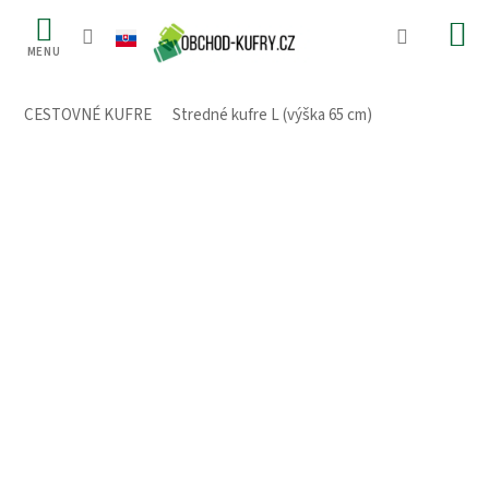
Prejsť
na
obsah
CESTOVNÉ KUFRE
/
Stredné kufre L (výška 65 cm)