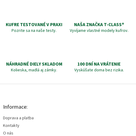
KUFRE TESTOVANÉ V PRAXI
NAŠA ZNAČKA T-CLASS®
Pozrite sa na naše testy.
Vyvíjame vlastné modely kufrov.
NÁHRADNÉ DIELY SKLADOM
100 DNÍ NA VRÁTENIE
Kolieska, madlá aj zámky.
Vyskúšate doma bez rizika.
Z
á
p
ä
Informace:
t
Doprava a platba
i
e
Kontakty
O nás