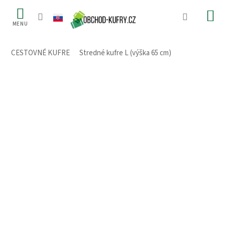
Prejsť
na
obsah
CESTOVNÉ KUFRE
/
Stredné kufre L (výška 65 cm)