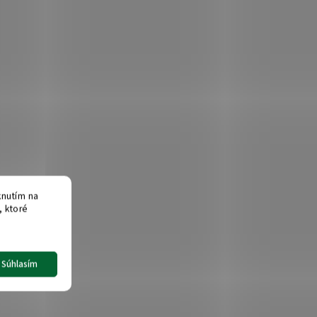
knutím na
, ktoré
Súhlasím