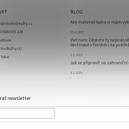
AKT
BLOG
Aký materiál kufra si mám vyb
o
@
obchod-kufry.cz
0 608 555 228
25.4.2025
Vietnam: Objevte ty nejkrásně
cebook
destinace v horách i na pobřež
chodkufrycz/
3.2.2025
uTube
Jak se připravit na zahraniční
3.2.2025
ať newsletter