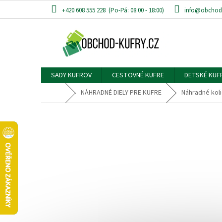
Prejsť
+420 608 555 228
info@obchod-
na
obsah
SADY KUFROV
CESTOVNÉ KUFRE
DETSKÉ KUF
Domov
NÁHRADNÉ DIELY PRE KUFRE
Náhradné kol