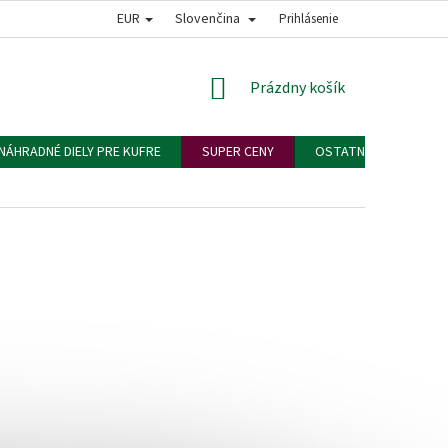
EUR
Slovenčina
ODNÉ PODMIENKY
PODMIENKY OCHRANY OSOBNÝCH ÚDAJOV
Prihlásenie
VEĽK
NÁKUPNÝ
Prázdny košík
KOŠÍK
NÁHRADNÉ DIELY PRE KUFRE
SUPER CENY
OSTATNÉ