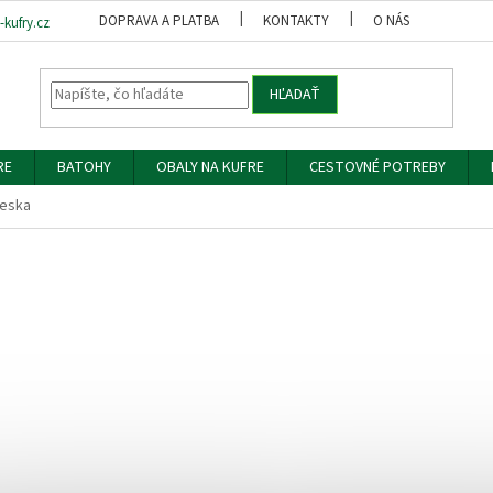
DOPRAVA A PLATBA
KONTAKTY
O NÁS
OBCH
kufry.cz
HĽADAŤ
RE
BATOHY
OBALY NA KUFRE
CESTOVNÉ POTREBY
ieska