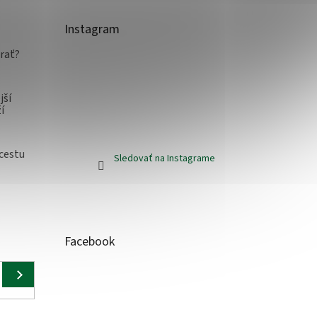
Instagram
rať?
jší
í
 cestu
Sledovať na Instagrame
Facebook