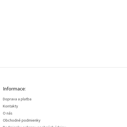
Z
á
p
ä
Informace:
t
Doprava a platba
i
e
Kontakty
O nás
Obchodné podmienky