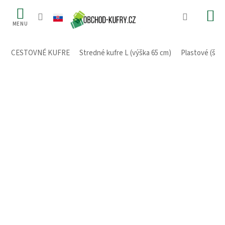
Prejsť
na
obsah
CESTOVNÉ KUFRE
/
Stredné kufre L (výška 65 cm)
/
Plastové (škr