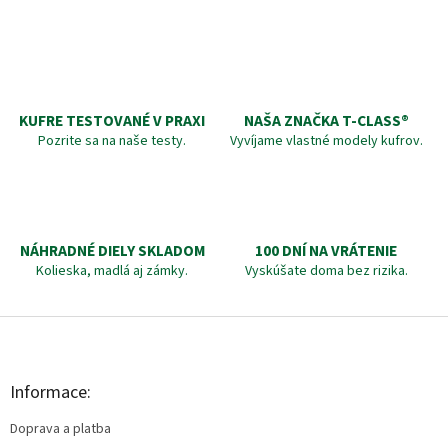
KUFRE TESTOVANÉ V PRAXI
NAŠA ZNAČKA T-CLASS®
Pozrite sa na naše testy.
Vyvíjame vlastné modely kufrov.
NÁHRADNÉ DIELY SKLADOM
100 DNÍ NA VRÁTENIE
Kolieska, madlá aj zámky.
Vyskúšate doma bez rizika.
Z
á
p
ä
Informace:
t
Doprava a platba
i