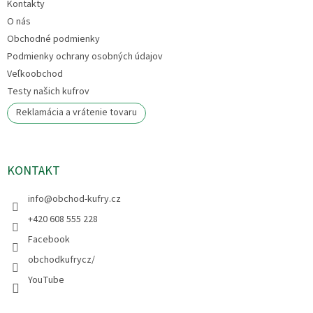
e
Kontakty
O nás
Obchodné podmienky
Podmienky ochrany osobných údajov
Veľkoobchod
Testy našich kufrov
Reklamácia a vrátenie tovaru
KONTAKT
info
@
obchod-kufry.cz
+420 608 555 228
Facebook
obchodkufrycz/
YouTube