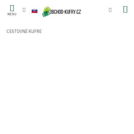
Prejsť
na
obsah
CESTOVNÉ KUFRE