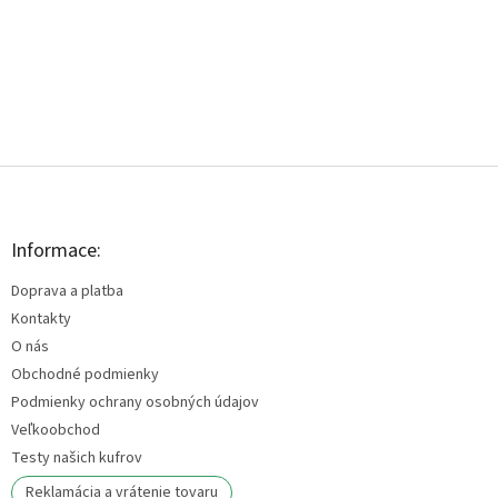
Z
á
p
ä
Informace:
t
Doprava a platba
i
e
Kontakty
O nás
Obchodné podmienky
Podmienky ochrany osobných údajov
Veľkoobchod
Testy našich kufrov
Reklamácia a vrátenie tovaru