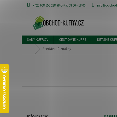
Prejsť
+420 608 555 228
info@obchod-
na
obsah
SADY KUFROV
CESTOVNÉ KUFRE
DETSKÉ KUF
Domov
Predávané značky
Z
á
p
ä
t
Informace:
KONT