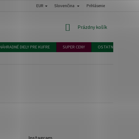
EUR
Slovenčina
ODNÉ PODMIENKY
PODMIENKY OCHRANY OSOBNÝCH ÚDAJOV
Prihlásenie
VEĽK
NÁKUPNÝ
Prázdny košík
KOŠÍK
NÁHRADNÉ DIELY PRE KUFRE
SUPER CENY
OSTATNÉ
Instagram