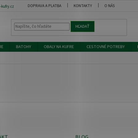
DOPRAVA A PLATBA
KONTAKTY
O NÁS
OBCH
kufry.cz
HĽADAŤ
RE
BATOHY
OBALY NA KUFRE
CESTOVNÉ POTREBY
AKT
BLOG