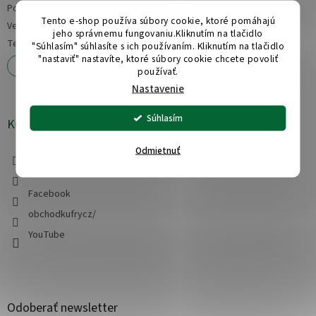
Podmienky ochrany osobných údajov
Tento e-shop používa súbory cookie, ktoré pomáhajú
Veľkoobchod
jeho správnemu fungovaniu.Kliknutím na tlačidlo
Testy našich kufrov
"Súhlasím" súhlasíte s ich používaním. Kliknutím na tlačidlo
"nastaviť" nastavíte, ktoré súbory cookie chcete povoliť
Reklamácia a vrátenie tovaru
používať.
Nastavenie
Súhlasím
KONTAKT
Odmietnuť
info
@
obchod-kufry.cz
+420 608 555 228
Facebook
obchodkufrycz/
YouTube
Odoberať newsletter