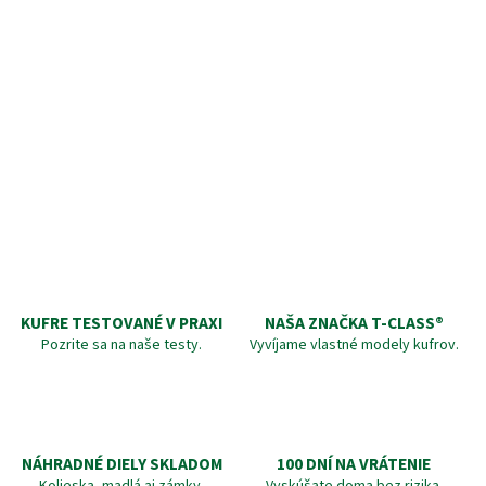
KUFRE TESTOVANÉ V PRAXI
NAŠA ZNAČKA T-CLASS®
Pozrite sa na naše testy.
Vyvíjame vlastné modely kufrov.
NÁHRADNÉ DIELY SKLADOM
100 DNÍ NA VRÁTENIE
Kolieska, madlá aj zámky.
Vyskúšate doma bez rizika.