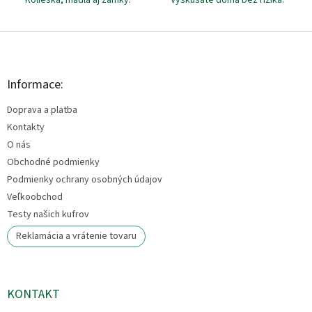
Z
á
p
ä
Informace:
t
Doprava a platba
i
e
Kontakty
O nás
Obchodné podmienky
Podmienky ochrany osobných údajov
Veľkoobchod
Testy našich kufrov
Reklamácia a vrátenie tovaru
KONTAKT