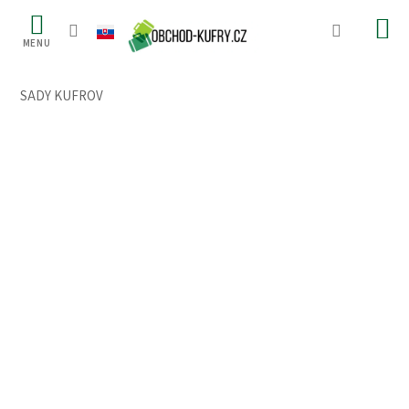
Prejsť
na
obsah
SADY KUFROV