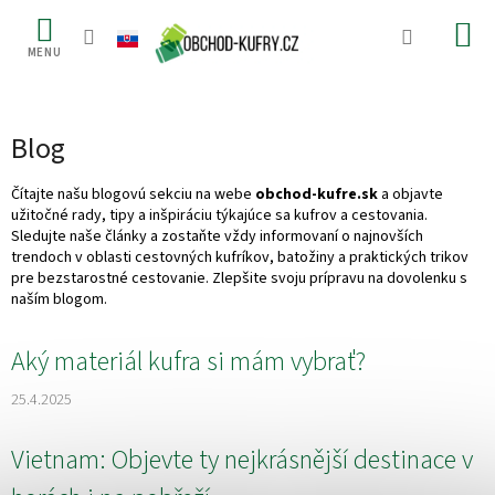
Prejsť
na
obsah
Blog
Čítajte našu blogovú sekciu na webe
obchod-kufre.sk
a objavte
užitočné rady, tipy a inšpiráciu týkajúce sa kufrov a cestovania.
Sledujte naše články a zostaňte vždy informovaní o najnovších
trendoch v oblasti cestovných kufríkov, batožiny a praktických trikov
pre bezstarostné cestovanie. Zlepšite svoju prípravu na dovolenku s
naším blogom.
V
Aký materiál kufra si mám vybrať?
ý
p
25.4.2025
i
s
Vietnam: Objevte ty nejkrásnější destinace v
č
l