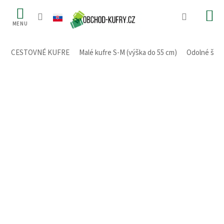
Prejsť
na
obsah
CESTOVNÉ KUFRE
/
Malé kufre S-M (výška do 55 cm)
/
Odolné škru