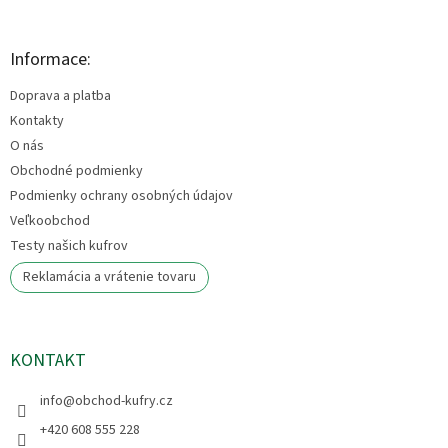
á
p
ä
Informace:
t
Doprava a platba
i
e
Kontakty
O nás
Obchodné podmienky
Podmienky ochrany osobných údajov
Veľkoobchod
Testy našich kufrov
Reklamácia a vrátenie tovaru
KONTAKT
info
@
obchod-kufry.cz
+420 608 555 228