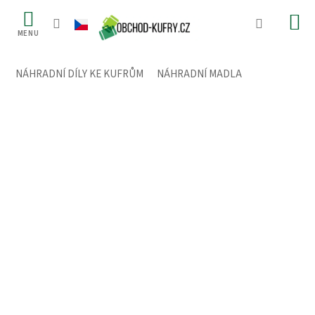
Přejít
na
obsah
NÁHRADNÍ DÍLY KE KUFRŮM
/
NÁHRADNÍ MADLA